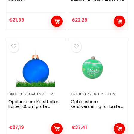
kerstboomdecoratie, 63
opblaasbare
cm
kerstbal,Kerst opblaasbal
voor vakantie tuin gazon
zwembad boom decor
€
21,99
€
22,29
Eayoly
GROTE KERSTBALLEN 30 CM
GROTE KERSTBALLEN 30 CM
Opblaasbare Kerstballen
Opblaasbare
Buiten,65cm grote
kerstversiering for buiten
opblaasbare naadloze
Kerstbal Decoraties for
PVC bal – Kerst Indoor
binnen en buiten, grote
Outdoor Decorations
versierde bal for buiten
voor thuis, garage, tuin,
met licht,
€
27,19
€
37,41
tuin, terras Luckxing
afstandsbediening,