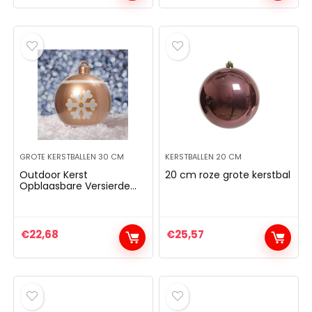
luchtpomp for tuin- en
zwembaddecoraties
GROTE KERSTBALLEN 30 CM
KERSTBALLEN 20 CM
Outdoor Kerst
20 cm roze grote kerstbal
Opblaasbare Versierde
Bal, Giant Kerst PVC
Opblaasbare Bal
Kerstboom Decoraties,
Outdoor Decoraties
€
22,68
€
25,57
Vakantie Opblaasbare
Ballen Decoratie met
Pomp (Kerstbal 1)