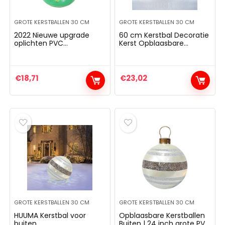
GROTE KERSTBALLEN 30 CM
GROTE KERSTBALLEN 30 CM
2022 Nieuwe upgrade
60 cm Kerstbal Decoratie
oplichten PVC
Kerst Opblaasbare
opblaasbare kerstbal voor
Kerstballen Verkoop
buiten, 24 inch DIY grote
Klaring Kerst Grote Gift
gigantische kerst
Bal Feestelijke Kerstbal
opblaasbare versierde bal
Ornamenten
€
18,71
€
23,02
ornamenten – Tumbler
Kerstdecoraties
ontwerp oplaadbare LED-
licht afstandsbediening
GROTE KERSTBALLEN 30 CM
GROTE KERSTBALLEN 30 CM
HUUMA Kerstbal voor
Opblaasbare Kerstballen
buiten,
Buiten | 24 inch grote PVC