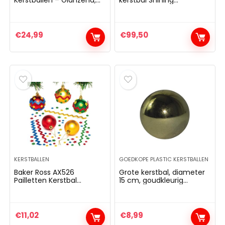
Kerstballen – Glanzend,
kerstbal Shining
Mat en Glitterontwerp –
Christmas Ball (Ø 33 cm
Kerstversiering (Zilver)
groot, voor binnen en
buiten, 15 dimbare
kleuren,
€
24,99
€
99,50
afstandsbediening,
vloerlamp & tafellamp)
wit
KERSTBALLEN
GOEDKOPE PLASTIC KERSTBALLEN
Baker Ross AX526
Grote kerstbal, diameter
Pailletten Kerstbal
15 cm, goudkleurig
Decoratiesets Voor
glanzend
Kinderen – Pakket Van 8,
Kerstboomversieringen
Voor Creatieve Kunst En
€
11,02
€
8,99
Knutselspullen, Om Te