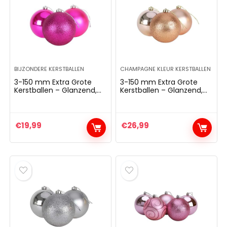
BIJZONDERE KERSTBALLEN
CHAMPAGNE KLEUR KERSTBALLEN
3-150 mm Extra Grote
3-150 mm Extra Grote
Kerstballen – Glanzend,
Kerstballen – Glanzend,
Mat en Glitterontwerp –
Mat en Glitterontwerp –
Kerstversiering (Felroze)
Kerstversiering
(Roségoud)
€
19,99
€
26,99