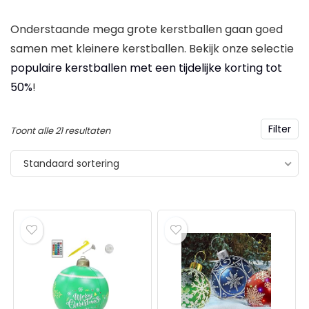
Onderstaande mega grote kerstballen gaan goed
samen met kleinere kerstballen. Bekijk onze selectie
AKER Gherkin –
BRUBAKER 3-delige s
populaire kerstballen met een tijdelijke korting tot
beschilderde Kerstbal
boomballen voor vr
50%
!
Glas – Handgeblazen
handbeschilderde k
stboomversieringen
met hoge hakken, lip
Filter
ren Grappige Decoratieve
champagnefles rosé
Toont alle 21 resultaten
gers Boombal – 9 cm
mondgeblazen
Standaard sortering
kerstboomversiering
,99
– dames boomversie
grappig roze
€
29,99