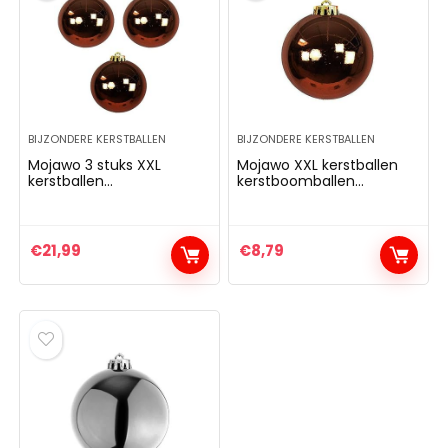
BIJZONDERE KERSTBALLEN
BIJZONDERE KERSTBALLEN
Mojawo 3 stuks XXL
Mojawo XXL kerstballen
kerstballen
kerstboomballen
kerstboomballen
decoratiebal
boomversiering bruin Ø
boomversiering bruin Ø
20 cm sierballen
20cm sierballen
€
21,99
€
8,79