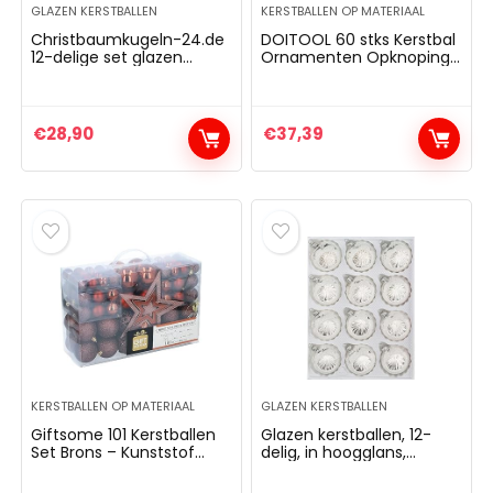
GLAZEN KERSTBALLEN
KERSTBALLEN OP MATERIAAL
Christbaumkugeln-24.de
DOITOOL 60 stks Kerstbal
12-delige set glazen
Ornamenten Opknoping
kerstballen in ‘Vintage
Boom Bal kerstballen
Classic White Gold’ –
Onbreekbare Boom Bal
reflectorballen –
Hanger Ornamenten voor
reflecterende ballen –
DIY Seizoensgebonden
€
28,90
€
37,39
reflectorbal
Vakantie Xmas Decoratie
(Brons)
KERSTBALLEN OP MATERIAAL
GLAZEN KERSTBALLEN
Giftsome 101 Kerstballen
Glazen kerstballen, 12-
Set Brons – Kunststof
delig, in hoogglans,
Kerstballen –
vintage zilveren
Kerstversiering voor
kerstballen,