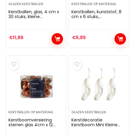
GLAZEN KERSTBALLEN
KERSTBALLEN OP MATERIAAL
Kerstballen, glas, 4 cm x
Kerstballen, kunststof, 8
30 stuks, kleine
cm x 6 stuks,
kerstballen, mix bruin-
onbreekbaar, koperrood,
oranje
koper, brons, lichtoranje
€
11,86
€
5,85
KERSTBALLEN OP MATERIAAL
GLAZEN KERSTBALLEN
Kerstboomversiering
Kerstdecoratie
sterren glas 4cm x 12
Kerstboom Mini Kleine
stuks kerstballen
Hanger Leuke Trinket
kerstballen koperrood
Hanger Ambachten