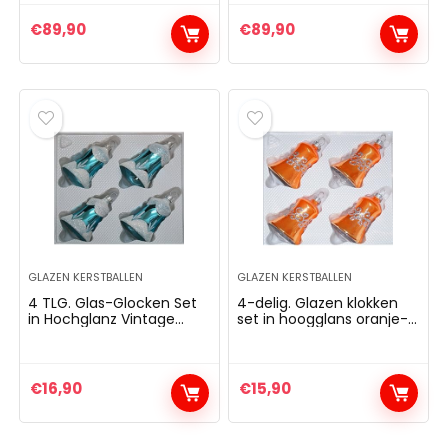
kerstversiering –
kerstversiering
kerstboomversiering
kerstboomversiering
€
89,90
€
89,90
reflectorballen
reflecterende ballen
reflecterende ballen
reflector bal NIEUW
reflector bal
GLAZEN KERSTBALLEN
GLAZEN KERSTBALLEN
4 TLG. Glas-Glocken Set
4-delig. Glazen klokken
in Hochglanz Vintage
set in hoogglans oranje-
Türkis Christbaumkugeln
zilveren ornamenten –
– Weihnachtsschmuck-
nieuw – kerstballen –
Christbaumschmuck
kerstversiering –
kerstboomversiering
€
16,90
€
15,90