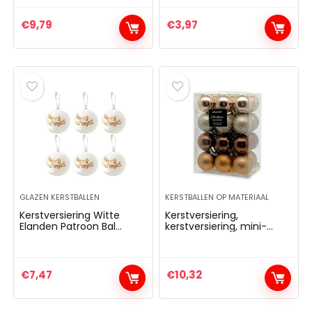
koper – brons –
Vintage Glas
lichtoranje
Kerstversiering
€
9,79
€
3,97
GLAZEN KERSTBALLEN
KERSTBALLEN OP MATERIAAL
Kerstversiering Witte
Kerstversiering,
Elanden Patroon Bal
kerstversiering, mini-
Opknoping Decoraties
kerstballen van kunststof,
Kerstboom Opknoping
onbreekbaar, geschikt
Decoraties Scène
voor buiten, glitter, mat
Arrangement Kerstbal
en glanzend gesorteerd
€
7,47
€
10,32
Opknoping Accessoires
(ballen Ø 30 mm,
Vintage Versierde
opaalbruin, 24)
Paaseieren