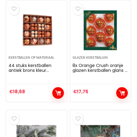
KERSTBALLEN OP MATERIAAL
GLAZEN KERSTBALLEN
44 stuks kerstballen
8x Orange Crush oranje
antiek brons kleur
glazen kerstballen glans 7
kerstboom decoratie
cm kerstboomversiering
ornamenten
–
Kerstversiering/kerstdeco
ratie oranje
€
18,68
€
17,75