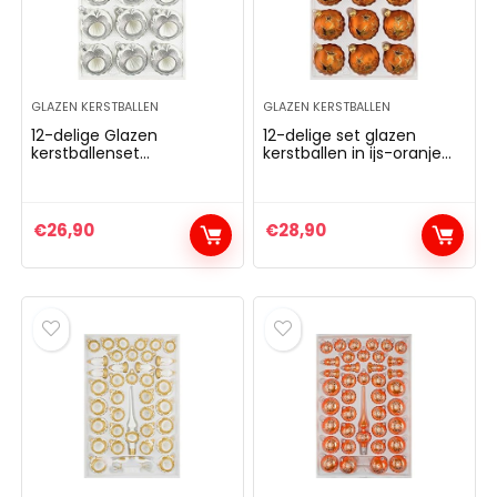
GLAZEN KERSTBALLEN
GLAZEN KERSTBALLEN
12-delige Glazen
12-delige set glazen
kerstballenset
kerstballen in ijs-oranje
in”hoogglans vintage
goud gouden ster –
classic wit” kerstballen –
kerstballen –
kerstversiering –
kerstversiering
kerstboomversiering
kerstboomversiering
€
26,90
€
28,90
reflectorballen
reflecterende bal
reflector bal