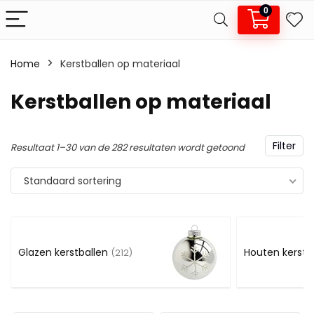
0
Home
Kerstballen op materiaal
.
x.
Kerstballen op materiaal
js
js
Filter
Resultaat 1–30 van de 282 resultaten wordt getoond
Standaard sortering
Glazen kerstballen
Houten kerstb
(212)