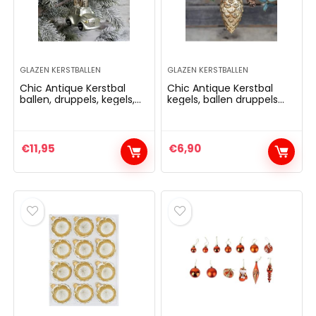
GLAZEN KERSTBALLEN
GLAZEN KERSTBALLEN
Chic Antique Kerstbal
Chic Antique Kerstbal
ballen, druppels, kegels,
kegels, ballen druppels
hanger, antiek*vintage
versch. kleuren en
kerstbal Kerstmis X-mas
vormen glas antiek
versch. maten en
vintage kerstboom bal
vormen (51936-21 H 11×9,5
Kerstmis X-Mas
€
11,95
€
6,90
cm auto stof groen)
(champagne, 51813-03)