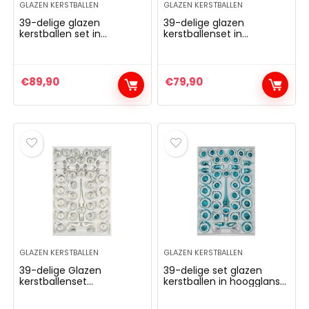
GLAZEN KERSTBALLEN
GLAZEN KERSTBALLEN
39-delige glazen
39-delige glazen
kerstballen set in
kerstballenset in
‘hoogglans ‘vintage
“hoogglans-oranje-
klassiek wit goud’ –
zilveren ornamenten –
kerstballen –
kerstversiering
kerstversiering
kerstboomversiering
€
89,90
€
79,90
kerstboomversiering –
reflectorballen –
reflecterende ballen –
reflecterende ballen –
reflecterende bal
GLAZEN KERSTBALLEN
GLAZEN KERSTBALLEN
39-delige Glazen
39-delige set glazen
kerstballenset
kerstballen in hoogglans
in”hoogglans vintage
vintage turquoise –
classic wit” – kerstballen –
kerstballen –