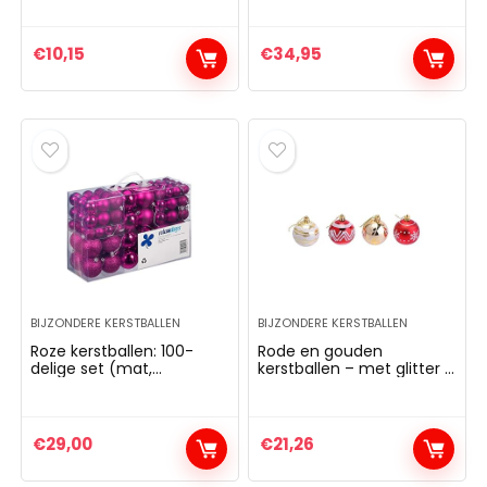
€
10,15
€
34,95
BIJZONDERE KERSTBALLEN
BIJZONDERE KERSTBALLEN
Roze kerstballen: 100-
Rode en gouden
delige set (mat,
kerstballen – met glitter –
glanzend, glinsterend) –
12 stuks – 6 cm –
3, 4 & 6 cm
kunststof
€
29,00
€
21,26