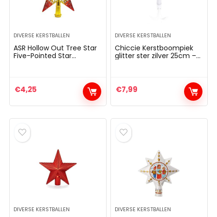
DIVERSE KERSTBALLEN
DIVERSE KERSTBALLEN
AKER Gherkin –
BRUBAKER 3-delige s
ASR Hollow Out Tree Star
Chiccie Kerstboompiek
beschilderde Kerstbal
boomballen voor vr
Five-Pointed Star
glitter ster zilver 25cm –
Christmas Tree Top Star
Kerstboompiek boompiek
Glas – Handgeblazen
handbeschilderde k
kerstboom tips bruiloft
kant
stboomversieringen
met hoge hakken, lip
verjaardagsfeest decor
20cm (E)
€
4,25
€
7,99
ren Grappige Decoratieve
champagnefles rosé
gers Boombal – 9 cm
mondgeblazen
kerstboomversiering
,99
– dames boomversie
grappig roze
€
29,99
DIVERSE KERSTBALLEN
DIVERSE KERSTBALLEN