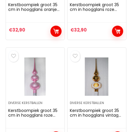
Kerstboompiek groot 35
Kerstboompiek groot 35
cm in hoogglans oranje
cm in hoogglans roze
boom kant dennenboom
boompiek kant
kant kerstboom
dennenboompiek
kerstboom kerstboom
kerstboom kerstboom
kerstboom kerstboom
kerstboom kerstboom
€
32,90
€
32,90
kerstboom kerstboom
kerstboom kerstboom
kerstboom kerstboom
kerstboom kerstboom
kerstboom
kerstboom
DIVERSE KERSTBALLEN
DIVERSE KERSTBALLEN
Kerstboompiek groot 35
Kerstboompiek groot 35
cm in hoogglans roze
cm in hoogglans vintage
boomtop top top
goud boom kant
kerstboom kerstboom
dennenboom kant
kerstboom kerstboom
kerstboom kerstboom