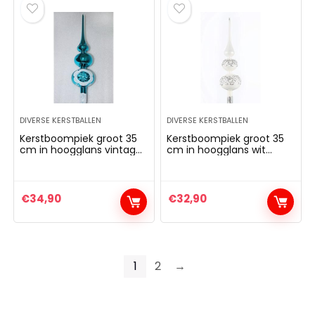
DIVERSE KERSTBALLEN
DIVERSE KERSTBALLEN
Kerstboompiek groot 35
Kerstboompiek groot 35
cm in hoogglans vintage
cm in hoogglans wit
turquoise boompiek kant
boompiek kant
kerstboom kant
kerstboom kerstboom
kerstboom kerstboom
kerstboom kerstboom
kerstboom kerstboom
kerstboom kerstboom
€
34,90
€
32,90
kerstboom kerstboom
kerstboom kerstboom
kerstboom kerstboom
kerstboom kerstboom
1
2
→