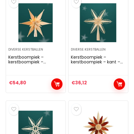
DIVERSE KERSTBALLEN
DIVERSE KERSTBALLEN
Kerstboompiek –
Kerstboompiek –
kerstboompiek –
kerstboompiek – kant –
elektrisch verlicht – hout
boompiek – Kerstmis –
– top – boompiek – 28
hout – diameter 19 cm –
cm – Ertsgebergte NIEUW
Ertsgebergte – NIEUW
€
54,80
€
36,12