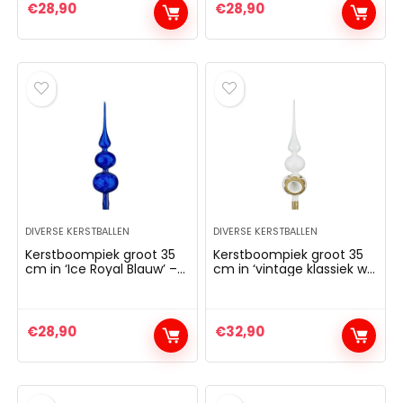
kerstboom kerstboom
top
€
28,90
€
28,90
top
DIVERSE KERSTBALLEN
DIVERSE KERSTBALLEN
Kerstboompiek groot 35
Kerstboompiek groot 35
cm in ‘Ice Royal Blauw’ –
cm in ‘vintage klassiek wit
boomtop top
goud’ boompiek top
dennenboom kerstboom
dennenboom kerstboom
top kerstboom
top kerstboom
kerstboom kerstboom
kerstboom kerstboom
€
28,90
€
32,90
top
top