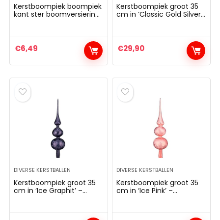
Kerstboompiek boompiek
Kerstboompiek groot 35
kant ster boomversiering
cm in ‘Classic Gold Silver
kerstboom ster kerstster
Regen’ boomtop top
glitter glans 19cm (zilver)
dennenboom kerstboom
top kerstboom
kerstboom kerstboom
€
6,49
€
29,90
kerstboom top
DIVERSE KERSTBALLEN
DIVERSE KERSTBALLEN
Kerstboompiek groot 35
Kerstboompiek groot 35
cm in ‘Ice Graphit’ –
cm in ‘Ice Pink’ –
boompiek top
boomtop top
dennenboom kerstboom
dennenboom kerstboom
top kerstboom
kerstboom kerstboom