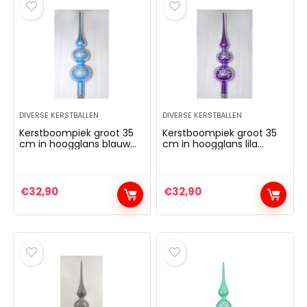
DIVERSE KERSTBALLEN
DIVERSE KERSTBALLEN
Kerstboompiek groot 35
Kerstboompiek groot 35
cm in hoogglans blauw
cm in hoogglans lila
boompiek kant
boompiek kant
dennenboom kant
kerstboom kant
kerstboom kerstboom
kerstboom kerstboom
kerstboom kerstboom
kerstboom kerstboom
€
32,90
€
32,90
kerstboom kerstboom
dennenboom kerstboom
kerstboom kerstboom
kerstboom kerstboom
kerstboom