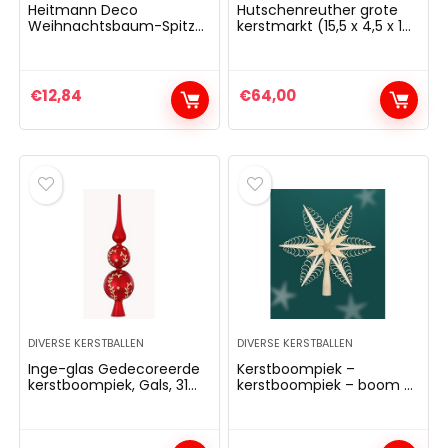
Heitmann Deco
Hutschenreuther grote
Weihnachtsbaum-Spitze
kerstmarkt (15,5 x 4,5 x 17
aus Kunststoff –
cm) kerstboompiek,
moderner
porselein, bont
Christbaumstern für
Baumspitze – roter Stern
€
12,84
€
64,00
DIVERSE KERSTBALLEN
DIVERSE KERSTBALLEN
Inge-glas Gedecoreerde
Kerstboompiek –
kerstboompiek, Gals, 31
kerstboompiek – boom –
cm, traditioneel rood
hout – top – boompiek –
Kerstmis – 24 cm –
Ertsgebergte NIEUW