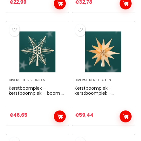
€
22,99
€
32,78
DIVERSE KERSTBALLEN
DIVERSE KERSTBALLEN
Kerstboompiek –
Kerstboompiek –
kerstboompiek – boom –
kerstboompiek –
hout – top – boompiek –
elektrisch verlicht – hout
Kerstmis – 32 cm –
– top – boompiek – 28
Ertsgebergte NIEUW
cm – Ertsgebergte –
NIEUW
€
46,65
€
59,44