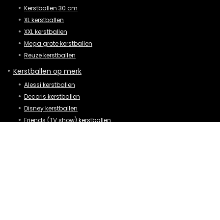
Kerstballen 30 cm
XL kerstballen
XXL kerstballen
Mega grote kerstballen
Reuze kerstballen
Kerstballen op merk
Alessi kerstballen
Decoris kerstballen
Disney kerstballen
Friends (TV show) kerstballen
Hema kerstballen
Swarovski kerstbal
Villeroy en boch kerstballen
Kerstballen op vorm
Auto kerstballen
Emoji kerstballen
Hart kerstballen