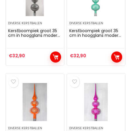
DIVERSE KERSTBALLEN
DIVERSE KERSTBALLEN
Kerstboompiek groot 35
Kerstboompiek groot 35
cm in hoogglans modern
cm in hoogglans modern
grijs wit ornamenten
mint zilveren
boompiek kant
ornamenten boompiek
kerstboompiek
kant kerstboompiek
kerstboom kerstboom
kerstboom kerstboom
€
32,90
€
32,90
kerstboom kerstboom
kerstboom kerstboom
kerstboom kerstboom
kerstboom kerstboom
kerstboom kerstboom
kerstboom kerstboom
kerstboom
kerstboom kerstboom
DIVERSE KERSTBALLEN
DIVERSE KERSTBALLEN