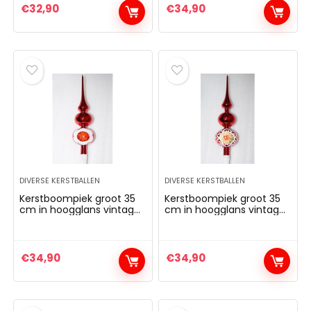
kerstboom top
kerstboom kerstboom
€
32,90
€
34,90
kerstboom dennenboom
kerstboom kerstboom
kerstboom
DIVERSE KERSTBALLEN
DIVERSE KERSTBALLEN
Kerstboompiek groot 35
Kerstboompiek groot 35
cm in hoogglans vintage
cm in hoogglans vintage
rood boompiek kant
stijl boompiek kant
kerstboom kant
kerstboompiek
kerstboom kerstboom
kerstboom kerstboom
kerstboom kerstboom
kerstboom kerstboom
€
34,90
€
34,90
dennenboom kerstboom
kerstboom kerstboom
kerstboom kerstboom
kerstboom kerstboom
kerstboom
kerstboom