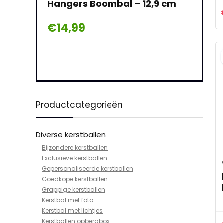
gers Boombal – 12,9 cm
€
8,99
4,99
Productcategorieën
Diverse kerstballen
Bijzondere kerstballen
Exclusieve kerstballen
Gepersonaliseerde kerstballen
Goedkope kerstballen
Grappige kerstballen
Kerstbal met foto
Kerstbal met lichtjes
Kerstballen opbergbox