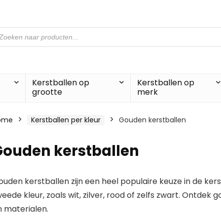
oducten
eken
Kerstballen op
Kerstballen op
grootte
merk
ome
Kerstballen per kleur
Gouden kerstballen
Gouden kerstballen
uden kerstballen zijn een heel populaire keuze in de ker
eede kleur, zoals wit, zilver, rood of zelfs zwart. Ontdek
n materialen.