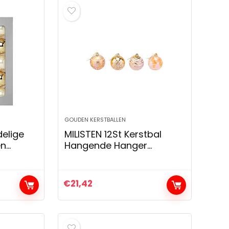
GOUDEN KERSTBALLEN
elige
MILISTEN 12St Kerstbal
en
Hangende Hanger
atie om
Schilderij Bal Hangende
tballen
Hanger Glitter Bal Hanger
, (5, 7
(Gouden)
€
21,42