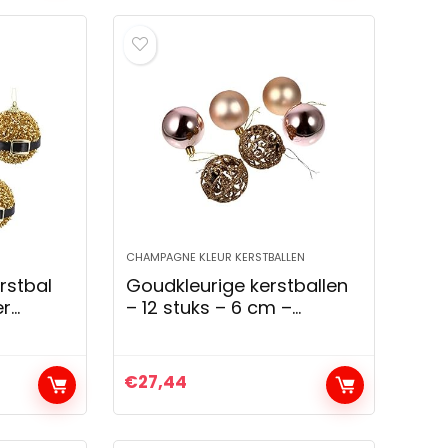
CHAMPAGNE KLEUR KERSTBALLEN
rstbal
Goudkleurige kerstballen
er
– 12 stuks – 6 cm –
kunststof
ic
ballen
€
27,44