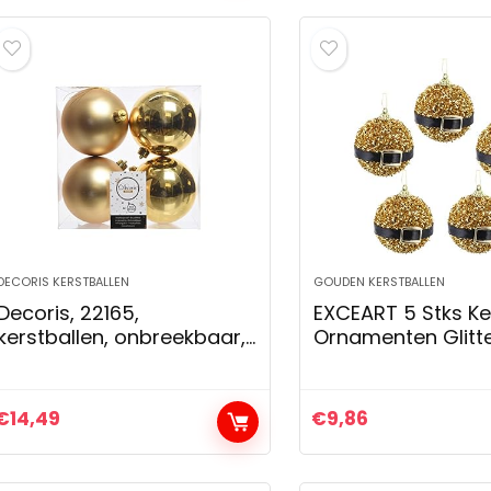
DECORIS KERSTBALLEN
GOUDEN KERSTBALLEN
Decoris, 22165,
EXCEART 5 Stks Ke
kerstballen, onbreekbaar,
Ornamenten Glitt
gemengd glanzend en
Klatergoud Bal
mat goud (goud)
Onbreekbaar Plast
Xmas Ballen Kerst
€
14,49
€
9,86
Voor Festival…