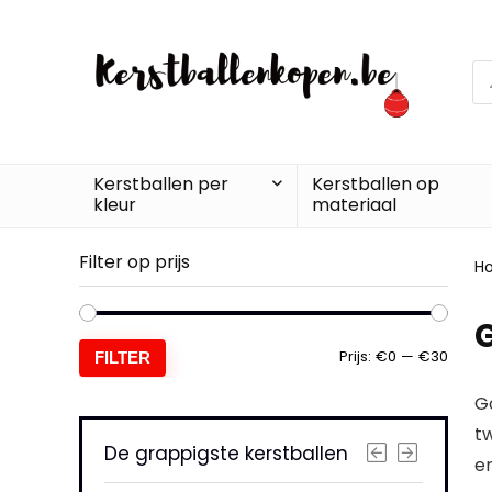
Pr
zo
Kerstballen per
Kerstballen op
kleur
materiaal
Filter op prijs
H
Min.
Max.
Prijs:
€0
—
€30
FILTER
prijs
prijs
Go
tw
De grappigste kerstballen
e