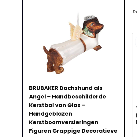
To
BAKER Dachshund als
BRUBAKER Gherkin –
el – Handbeschilderde
Handbeschilderde K
stbal van Glas –
van Glas – Handgeb
ndgeblazen
Kerstboomversieri
stboomversieringen
Figuren Grappige D
uren Grappige Decoratieve
Hangers Boombal –