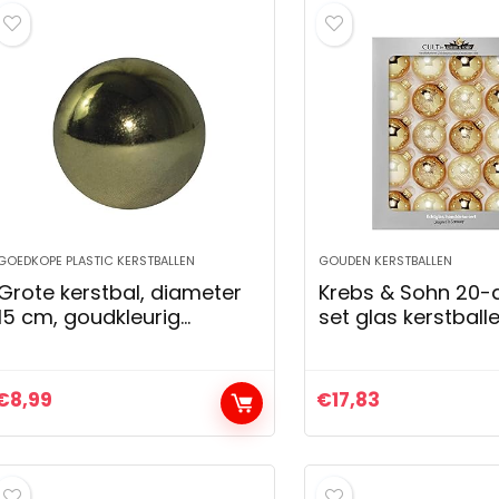
GOEDKOPE PLASTIC KERSTBALLEN
GOUDEN KERSTBALLEN
Grote kerstbal, diameter
Krebs & Sohn 20-d
15 cm, goudkleurig
set glas kerstball
glanzend
kerstboom decor
op te hangen kers
5,7 cm, goud/ivoor
€
8,99
€
17,83
cm…