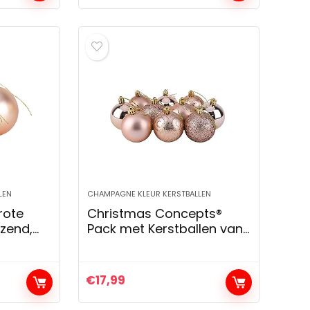
LEN
CHAMPAGNE KLEUR KERSTBALLEN
rote
Christmas Concepts®
nzend,
Pack met Kerstballen van
werp –
10-60mm – Glanzende,
Matte en Glitterversierde
Kerstballen (Champagne
€
17,99
Goud)