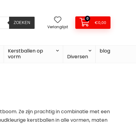
0
€
0,00
ZOEKEN
Verlanglijst
Kerstballen op
blog
vorm
Diversen
stboom. Ze zijn prachtig in combinatie met een
 goudkleurige kerstballen in alle vormen, maten