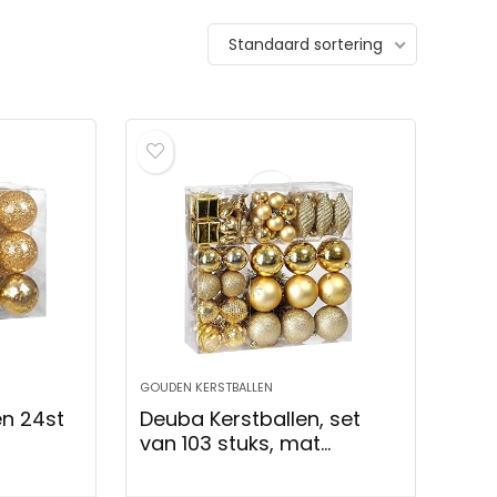
Standaard sortering
FOUR®
BRUBAKER Dachshund 
boomversiering
Angel – Handbeschild
el” – kerstkaartjes
Kerstbal van Glas –
GOUDEN KERSTBALLEN
de kerstboom –
Handgeblazen
en 24st
Deuba Kerstballen, set
boomversiering van glas
van 103 stuks, mat
Kerstboomversieringe
arante
glanzend, glitter, slinger,
De Los Muertos (01 stuks
Figuren Grappige Deco
tie
kerstballen, goud, Ø 3, 4,