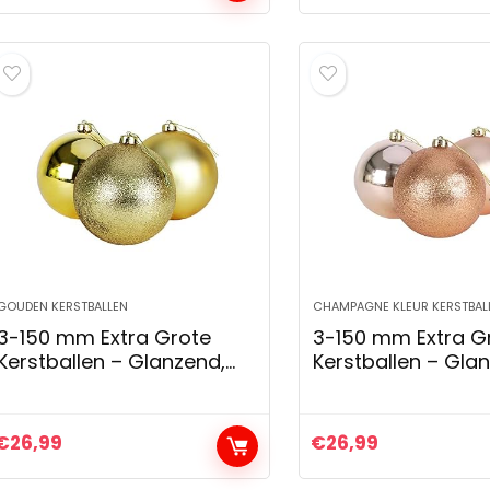
decor (4cm/50 stuks)
goud 4 cm
GOUDEN KERSTBALLEN
CHAMPAGNE KLEUR KERSTBAL
3-150 mm Extra Grote
3-150 mm Extra G
Kerstballen – Glanzend,
Kerstballen – Gla
mat en Glitterontwerp –
Mat en Glitteront
Kerstversiering (Goud)
Kerstversiering
(Roségoud)
€
26,99
€
26,99