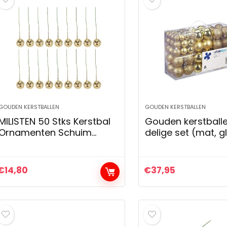
GOUDEN KERSTBALLEN
GOUDEN KERSTBALLEN
MILISTEN 50 Stks Kerstbal
Gouden kerstballe
Ornamenten Schuim
delige set (mat, g
Onbreekbare Kerstboom
glinsterend) 3, 4 
Bal Decoraties Vakantie
Feest Decoraties Zilver
€
14,80
€
37,95