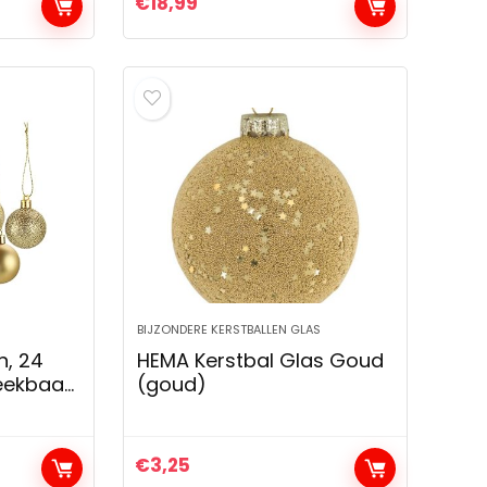
€
18,99
tballen
binnen en buiten
d)
BIJZONDERE KERSTBALLEN GLAS
n, 24
HEMA Kerstbal Glas Goud
eekbaar,
(goud)
len, set
€
3,25
oratie,