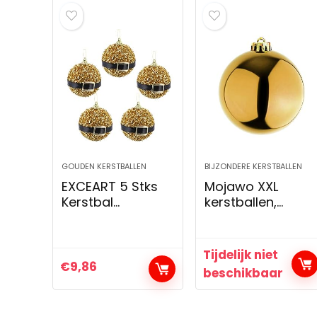
GOUDEN KERSTBALLEN
BIJZONDERE KERSTBALLEN
EXCEART 5 Stks
Mojawo XXL
Kerstbal
kerstballen,
Ornamenten
kerstballen,
Glitter Klatergoud
decoratieve
Bal Onbreekbaar
ballen,
Tijdelijk niet
Plastic Xmas
boomversiering,
€
9,86
beschikbaar
Ballen Kerstballen
goud, Ø 20 cm,
Voor Festival…
sierballen