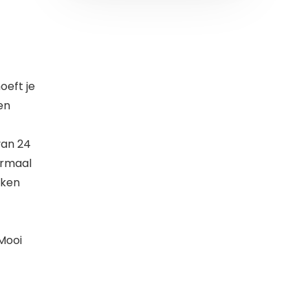
oeft je
en
van 24
ormaal
kken
Mooi