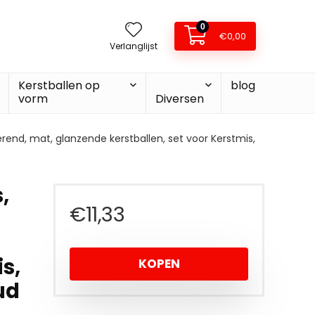
0
€
0,00
Verlanglijst
Kerstballen op
blog
vorm
Diversen
erend, mat, glanzende kerstballen, set voor Kerstmis,
,
€
11,33
s,
KOPEN
ud