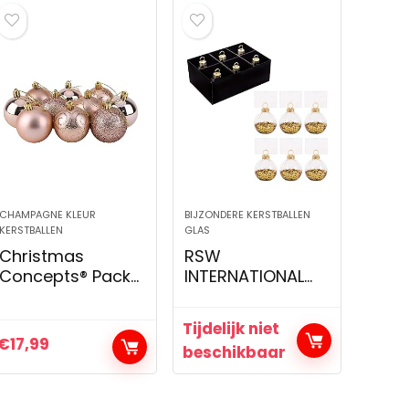
CHAMPAGNE KLEUR
BIJZONDERE KERSTBALLEN
KERSTBALLEN
GLAS
Christmas
RSW
Concepts® Pack
INTERNATIONAL
met Kerstballen
Kerstset 6 glazen
van 10-60mm –
kerstballen, goud,
Tijdelijk niet
Glanzende, Matte
40mm
€
17,99
beschikbaar
en
Glitterversierde
Kerstballen