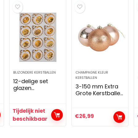
BIJZONDERE KERSTBALLEN
CHAMPAGNE KLEUR
KERSTBALLEN
12-delige set
3-150 mm Extra
glazen
Grote Kerstballen
kerstballen in
– Glanzend, Mat
hoogglans
en Glitterontwerp
vintage gouden
Tijdelijk niet
– Kerstversiering
kerstballen,
€
26,99
beschikbaar
(Roségoud)
kerstversiering,
kerstboomversier
ing, reflecterende