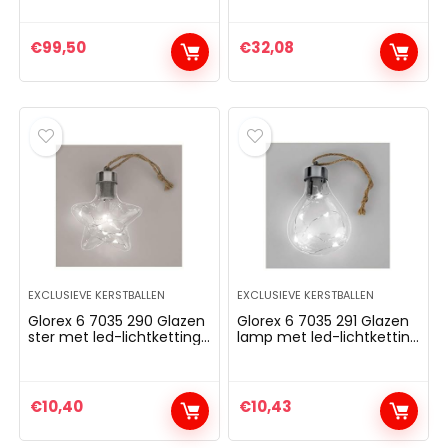
groot, voor binnen en
buiten, 15 dimbare
kleuren,
€
99,50
€
32,08
afstandsbediening,
vloerlamp & tafellamp)
wit
EXCLUSIEVE KERSTBALLEN
EXCLUSIEVE KERSTBALLEN
Glorex 6 7035 290 Glazen
Glorex 6 7035 291 Glazen
ster met led-lichtketting
lamp met led-lichtketting
om op te hangen,
om op te hangen,
inclusief batterijen, ter
inclusief batterijen, ter
decoratie en sfeervolle
decoratie en sfeervolle
verlichting, ca. 8 x 9 x 3
verlichting, ca. 6,5 x 9 x 3
€
10,40
€
10,43
cm groot.
cm groot.