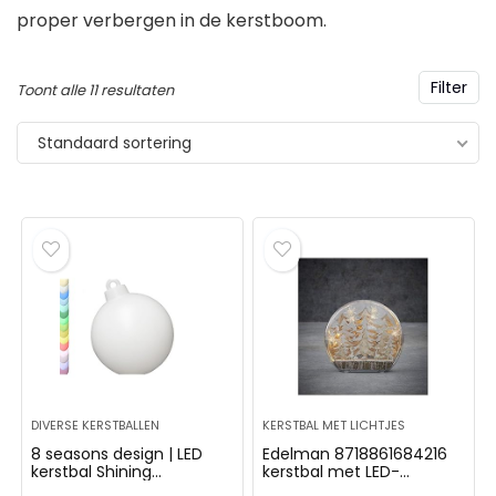
proper verbergen in de kerstboom.
AKER Gherkin –
BRUBAKER 3-delige s
Filter
Toont alle 11 resultaten
beschilderde Kerstbal
boomballen voor vr
Standaard sortering
Glas – Handgeblazen
handbeschilderde k
stboomversieringen
met hoge hakken, lip
ren Grappige Decoratieve
champagnefles rosé
gers Boombal – 9 cm
mondgeblazen
kerstboomversiering
,99
– dames boomversie
grappig roze
€
29,99
DIVERSE KERSTBALLEN
KERSTBAL MET LICHTJES
8 seasons design | LED
Edelman 8718861684216
kerstbal Shining
kerstbal met LED-
Christmas Ball (Ø 33 cm
verlichting, meerkleurig