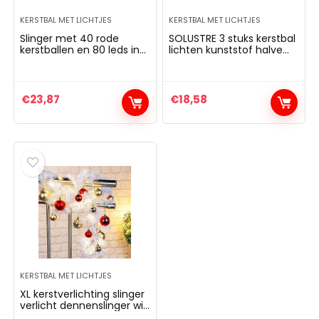
KERSTBAL MET LICHTJES
KERSTBAL MET LICHTJES
Slinger met 40 rode
SOLUSTRE 3 stuks kerstbal
kerstballen en 80 leds in
lichten kunststof halve
warm wit, met 8 uur
cirkel holle Santa
timerfunctie, voor
sneeuwman hangende
Kerstmis, decoratie, als
ballen lamp voor
sfeerlicht…
kerstboom vakantie party
€
23,87
€
18,58
voorkeur decoratie
(rood)
KERSTBAL MET LICHTJES
XL kerstverlichting slinger
verlicht dennenslinger wit
80 LED lichtketting 500