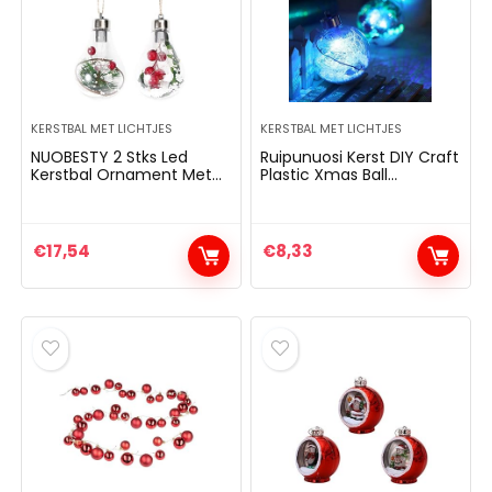
KERSTBAL MET LICHTJES
KERSTBAL MET LICHTJES
NUOBESTY 2 Stks Led
Ruipunuosi Kerst DIY Craft
Kerstbal Ornament Met
Plastic Xmas Ball
Bessen Grenen Clear
Kerstballen LED Bal
Light up Kerstboom Bal
Transparante Ballen
Decoraties Voor Vakantie
Ornamenten Kerstboom
Xmas Feestartikelen
Gift Decoratie
€
17,54
€
8,33