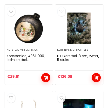
KERSTBAL MET LICHTJES
KERSTBAL MET LICHTJES
Konstsmide, 4361-000,
LED kerstbal, 8 cm, zwart,
led-kerstbal
5 stuks
“sneeuwpoppen”,
watergevuld, 5-uurs
timer, warmwitte diode,
werkt op batterijen,
€
29,51
€
126,08
binnen