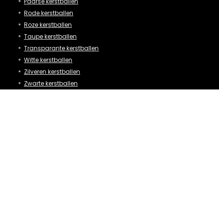
Paarse kerstballen
Rode kerstballen
Roze kerstballen
Taupe kerstballen
Transparante kerstballen
Witte kerstballen
Zilveren kerstballen
Zwarte kerstballen
Kerstballen op materiaal
Glazen kerstballen
Alle glazen kerstballen
Oude glazen kerstballen
Vintage kerstballen glas
Bijzondere kerstballen glas
Luxe kerstballen in glas
Goedkope glazen kerstballen
Grote glazen kerstballen
Mooie glazen kerstballen