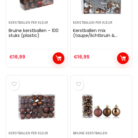
KERSTBALLEN PER KLEUR
KERSTBALLEN PER KLEUR
AKER Gherkin –
BRUBAKER 3-delige s
Bruine kerstballen – 100
Kerstballen mix
beschilderde Kerstbal
boomballen voor vr
stuks (plastic)
(taupe/lichtbruin &
zilver/grijs) – 36 stuks
Glas – Handgeblazen
handbeschilderde k
stboomversieringen
met hoge hakken, lip
€
16,99
€
16,95
ren Grappige Decoratieve
champagnefles rosé
gers Boombal – 9 cm
mondgeblazen
kerstboomversiering
,99
– dames boomversie
grappig roze
€
29,99
KERSTBALLEN PER KLEUR
BRUINE KERSTBALLEN