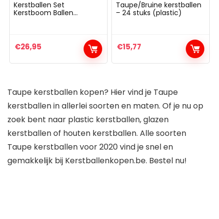
Kerstballen Set
Taupe/Bruine kerstballen
Kerstboom Ballen
– 24 stuks (plastic)
Decoraties Kerstversiering
Kerstmis Ornamenten
Kleur Formaat Keuze
Binnen Buiten Glanzend
€
26,95
€
15,77
Mat Incl. Hanger
Taupe kerstballen kopen? Hier vind je Taupe
kerstballen in allerlei soorten en maten. Of je nu op
zoek bent naar plastic kerstballen, glazen
kerstballen of houten kerstballen. Alle soorten
Taupe kerstballen voor 2020 vind je snel en
gemakkelijk bij Kerstballenkopen.be. Bestel nu!