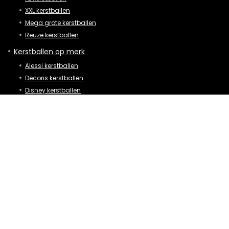
XXL kerstballen
Mega grote kerstballen
Reuze kerstballen
Kerstballen op merk
Alessi kerstballen
Decoris kerstballen
Disney kerstballen
Friends (TV show) kerstballen
Hema kerstballen
Swarovski kerstbal
Villeroy en boch kerstballen
Kerstballen op vorm
Auto kerstballen
Emoji kerstballen
Hart kerstballen
Hond kerstballen
Luipaard kerstballen