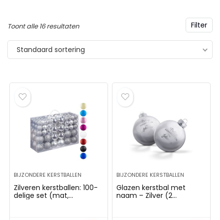
Filter
Toont alle 16 resultaten
AKER Gherkin –
BRUBAKER 3-delige s
Standaard sortering
beschilderde Kerstbal
boomballen voor vr
Glas – Handgeblazen
handbeschilderde k
stboomversieringen
met hoge hakken, lip
ren Grappige Decoratieve
champagnefles rosé
gers Boombal – 9 cm
mondgeblazen
kerstboomversiering
,99
– dames boomversie
grappig roze
€
29,99
BIJZONDERE KERSTBALLEN
BIJZONDERE KERSTBALLEN
Zilveren kerstballen: 100-
Glazen kerstbal met
delige set (mat,
naam – Zilver (2
glanzend, glinsterend) –
stuks)Glazen kerstbal
3, 4 & 6 cm
met naam – Zilver (2
stuks)