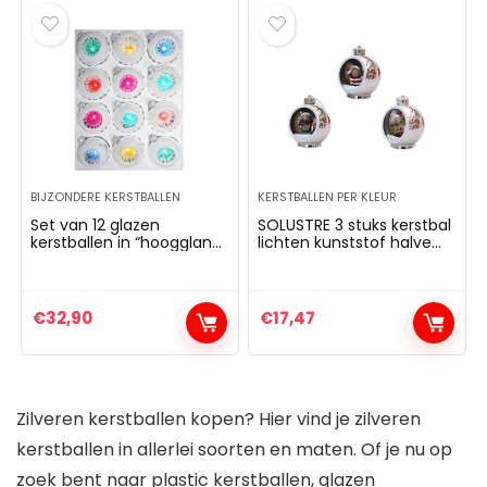
BIJZONDERE KERSTBALLEN
KERSTBALLEN PER KLEUR
Set van 12 glazen
SOLUSTRE 3 stuks kerstbal
kerstballen in “hoogglans
lichten kunststof halve
vintage silver stijl”
cirkel holle Santa
kerstboomballen –
sneeuwman hangende
kerstversiering
ballen lamp voor
kerstboomversiering
kerstboom vakantie party
€
32,90
€
17,47
reflecterende ballen
voorkeur decoratie
reflecterende ballen
(zilver)
reflectorbal
Zilveren kerstballen kopen? Hier vind je zilveren
kerstballen in allerlei soorten en maten. Of je nu op
zoek bent naar plastic kerstballen, glazen