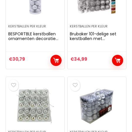
KERSTBALLEN PER KLEUR
KERSTBALLEN PER KLEUR
BESPORTBLE kerstballen
Brubaker 101-delige set
ornamenten decoratie
kerstballen met
glitter zilver voor boom
boompiek zilveren
naar huis hangen layout
kerstboomversiering
decoratieve rekwisieten
24 stuks
€
30,79
€
34,99