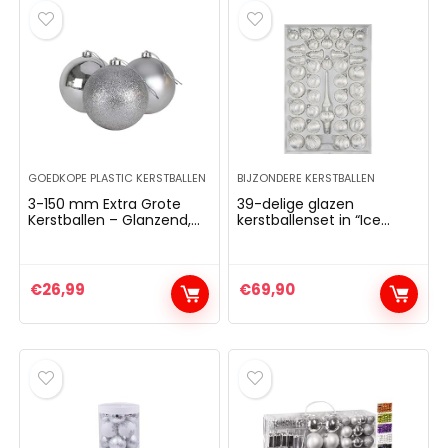
GOEDKOPE PLASTIC KERSTBALLEN
BIJZONDERE KERSTBALLEN
3-150 mm Extra Grote
39-delige glazen
Kerstballen – Glanzend,
kerstballenset in “Ice
Mat en Glitterontwerp –
White Silver ” regen-
Kerstversiering (Zilver)
kerstballen –
kerstversiering
kerstboomversiering
€
26,99
€
69,90