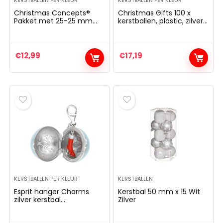
KERSTBALLEN PER KLEUR
KERSTBALLEN PER KLEUR
Christmas Concepts®
Christmas Gifts 100 x
Pakket met 25-25 mm
kerstballen, plastic, zilver,
Mini-Kerstballen –
12,1 x 35,7 x 23,4 cm
Glanzende, Matte en
Glitterversierde
Kerstballen (Zilver)
€
12,99
€
17,19
KERSTBALLEN PER KLEUR
KERSTBALLEN
Esprit hanger Charms
Kerstbal 50 mm x 15 Wit
zilver kerstbal
Zilver
ESCH91113A000