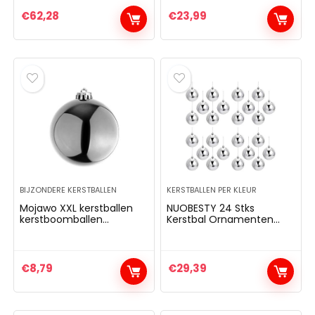
€
62,28
€
23,99
BIJZONDERE KERSTBALLEN
KERSTBALLEN PER KLEUR
Mojawo XXL kerstballen
NUOBESTY 24 Stks
kerstboomballen
Kerstbal Ornamenten
decoratiebal
Kerst Opknoping
boomversiering zilver Ø
Decoratie Voor
20cm sierballen
Kerstboom
Feestdecoratie Zilver
€
8,79
€
29,39