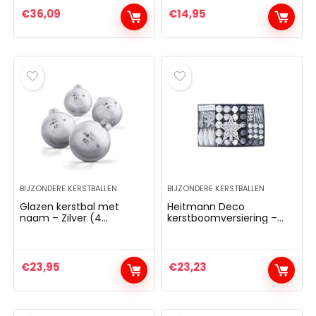
€
36,09
€
14,95
BIJZONDERE KERSTBALLEN
BIJZONDERE KERSTBALLEN
Glazen kerstbal met
Heitmann Deco
naam – Zilver (4
kerstboomversiering –
stuks)Glazen kerstbal
zilver – 60-delig – set incl.
met naam – Zilver (4
boomkant, ballen,
stuks)
parelketting, slinger en
sterren – kunststof
€
23,95
€
23,23