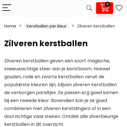
0
Home
Kerstballen per kleur
Zilveren kerstballen
.
x.
Zilveren kerstballen
js
js
Zilveren kerstballen geven een soort magische,
sneeuwachtige sfeer aan je kerstboom. Hoewel
gouden, rode en zwarte kerstballen veruit de
populairste kleuren zijn, blijven zilveren kerstballen
de verborgen pareltjes. Ze passen erg goed samen
bij een tweede kleur. Bovendien kan je ze goed
combineren met zilveren kerstslingers of in een
doorzichtige vaas steken. Ontdek alle zilverkleurige
kerstballen in dit overzicht.