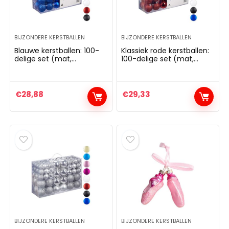
BIJZONDERE KERSTBALLEN
BIJZONDERE KERSTBALLEN
AKER Gherkin –
BRUBAKER 3-delige s
Blauwe kerstballen: 100-
Klassiek rode kerstballen:
beschilderde Kerstbal
boomballen voor vr
delige set (mat,
100-delige set (mat,
glanzend, glinsterend) –
glanzend, glinsterend) –
Glas – Handgeblazen
handbeschilderde k
3, 4 & 6 cm
3, 4 & 6 cm
stboomversieringen
met hoge hakken, lip
€
28,88
€
29,33
ren Grappige Decoratieve
champagnefles rosé
gers Boombal – 9 cm
mondgeblazen
kerstboomversiering
,99
– dames boomversie
grappig roze
€
29,99
BIJZONDERE KERSTBALLEN
BIJZONDERE KERSTBALLEN