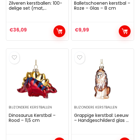
Zilveren kerstballen: 100-
Balletschoenen kerstbal –
delige set (mat,
Roze – Glas – 8 cm
glanzend, glinsterend) –
3, 4 & 6 cm
€
36,09
€
9,99
BIJZONDERE KERSTBALLEN
BIJZONDERE KERSTBALLEN
Dinosaurus Kerstbal –
Grappige kerstbal: Leeuw
Rood – 11,5 cm
– Handgeschilderd glas –
12 cm