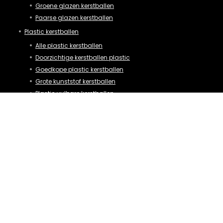
Groene glazen kerstballen
Paarse glazen kerstballen
Plastic kerstballen
Alle plastic kerstballen
Doorzichtige kerstballen plastic
Goedkope plastic kerstballen
Grote kunststof kerstballen
Plastic vulbare kerstballen
Rode plastic kerstballen
Blauwe plastic kerstballen
Oranje plastic kerstballen
Groene plastic kerstballen
Paarse plastic kerstballen
Plastic kerstballen roze
Plastic kerstballen wit
Plastic kerstballen goud
Plastic kerstballen brons
Plastic kerstballen 10 cm