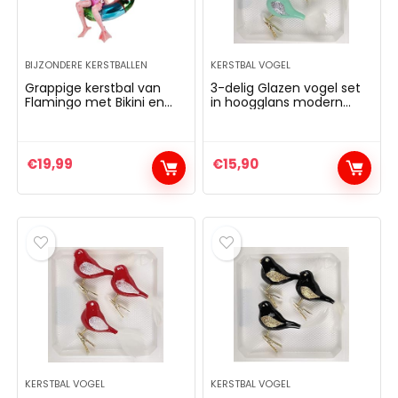
BIJZONDERE KERSTBALLEN
KERSTBAL VOGEL
AKER Gherkin –
BRUBAKER 3-delige s
Grappige kerstbal van
3-delig Glazen vogel set
beschilderde Kerstbal
boomballen voor vr
Flamingo met Bikini en
in hoogglans modern
Zwemring – 8,5 cm
mint zilver – edele
Glas – Handgeblazen
handbeschilderde k
nieuwheid – kerstballen –
stboomversieringen
met hoge hakken, lip
kerstversiering –
kerstboomversiering
€
19,99
€
15,90
ren Grappige Decoratieve
champagnefles rosé
gers Boombal – 9 cm
mondgeblazen
kerstboomversiering
,99
– dames boomversie
grappig roze
€
29,99
KERSTBAL VOGEL
KERSTBAL VOGEL