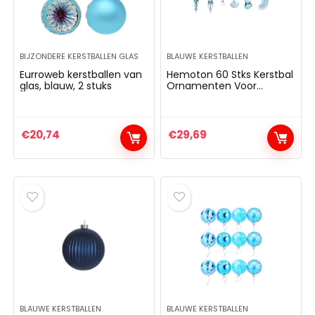
BIJZONDERE KERSTBALLEN GLAS
BLAUWE KERSTBALLEN
Eurroweb kerstballen van
Hemoton 60 Stks Kerstbal
glas, blauw, 2 stuks
Ornamenten Voor
Kerstboom Onbreekbare
Kerstboomversieringen/B
oomballen/Boomversierin
gen…
€
20,74
€
29,69
BLAUWE KERSTBALLEN
BLAUWE KERSTBALLEN