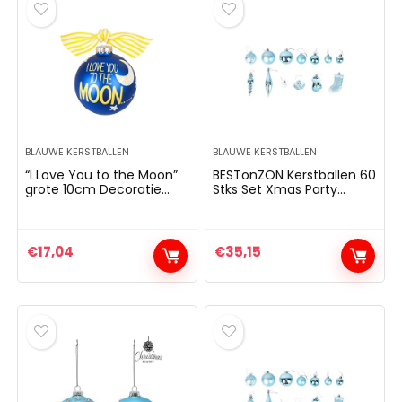
BLAUWE KERSTBALLEN
BLAUWE KERSTBALLEN
“I Love You to the Moon”
BESTonZON Kerstballen 60
grote 10cm Decoratie
Stks Set Xmas Party
Bauble Navy blauw met
Boom Bal Ornamenten
hemelontwerp –
Snuisterij Opknoping
Kerstcadeau
Outdoor Home Decor
(Blauw)
€
17,04
€
35,15