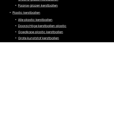
Paarse glazen kerstballen
Plastic kerstballen
Alle plastic kerstballen
Doorzichtige kerstballen plastic
Goedkope plastic kerstballen
Grote kunststof kerstballen
Plastic vulbare kerstballen
Rode plastic kerstballen
Blauwe plastic kerstballen
Oranje plastic kerstballen
Groene plastic kerstballen
Paarse plastic kerstballen
Plastic kerstballen roze
Plastic kerstballen wit
Plastic kerstballen goud
Plastic kerstballen brons
Plastic kerstballen 10 cm
Plastic kerstballen 15 cm