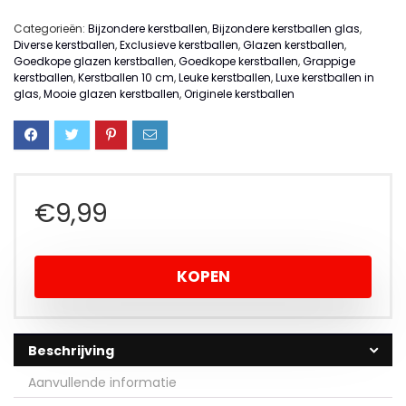
Categorieën:
Bijzondere kerstballen
,
Bijzondere kerstballen glas
,
Diverse kerstballen
,
Exclusieve kerstballen
,
Glazen kerstballen
,
Goedkope glazen kerstballen
,
Goedkope kerstballen
,
Grappige
kerstballen
,
Kerstballen 10 cm
,
Leuke kerstballen
,
Luxe kerstballen in
glas
,
Mooie glazen kerstballen
,
Originele kerstballen
€
9,99
KOPEN
Beschrijving
Aanvullende informatie