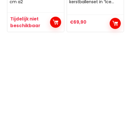
cm a2
kerstballenset in “Ice
White Silver ” regen-
kerstballen –
kerstversiering
Tijdelijk niet
kerstboomversiering
€
69,90
beschikbaar