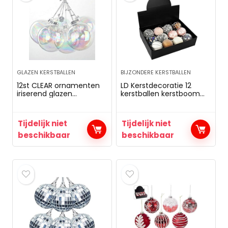
GLAZEN KERSTBALLEN
BIJZONDERE KERSTBALLEN
12st CLEAR ornamenten
LD Kerstdecoratie 12
iriserend glazen
kerstballen kerstboom
kerstballen decoraties 6
kerstballen Kerstmis glas
cm
boom decoratie set
(levertijd is 3-7 dagen)
Tijdelijk niet
Tijdelijk niet
beschikbaar
beschikbaar