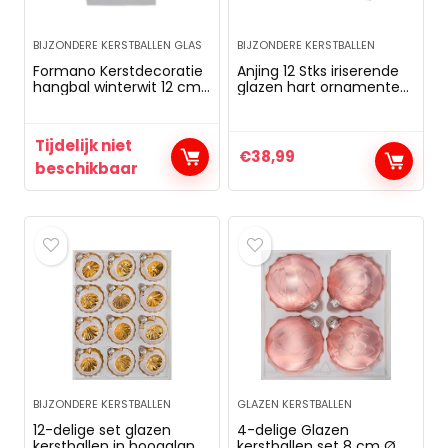
BIJZONDERE KERSTBALLEN GLAS
BIJZONDERE KERSTBALLEN
Formano Kerstdecoratie
Anjing 12 Stks iriserende
hangbal winterwit 12 cm,
glazen hart ornamenten
mooie boomdecoratie
vulbare kerstballen voor
van wit glas met zilveren
Kerstmis
glitter
Tijdelijk niet
€
38,99
beschikbaar
BIJZONDERE KERSTBALLEN
GLAZEN KERSTBALLEN
12-delige set glazen
4-delige Glazen
kerstballen in hoogglans
kerstballen set 8 cm Ø