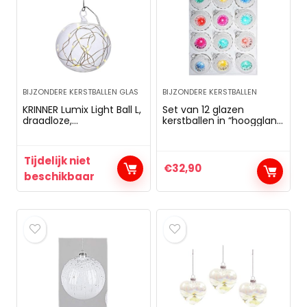
BIJZONDERE KERSTBALLEN GLAS
BIJZONDERE KERSTBALLEN
KRINNER Lumix Light Ball L,
Set van 12 glazen
draadloze,
kerstballen in “hoogglans
mondgeblazen Power
vintage silver stijl”
LED kerstbal met
kerstboomballen –
afgeplatte onderkant,
kerstversiering
Tijdelijk niet
ook voor tafeldecoraties,
kerstboomversiering
€
32,90
helder, art. 76040
reflecterende ballen
beschikbaar
reflecterende ballen
reflectorbal