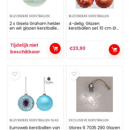
BIJZONDERE KERSTBALLEN
BIJZONDERE KERSTBALLEN
2 x Gisela Graham helder
4-delig. Glazen
en wit glazen kerstballen
kerstballen set 10 cm Ø
met bomen en herten
in Ice zalm goud regen –
kerstballen –
kerstversiering –
Tijdelijk niet
kerstboomversiering 10
€
23,90
cm diameter
beschikbaar
BIJZONDERE KERSTBALLEN GLAS
EXCLUSIEVE KERSTBALLEN
Eurroweb kerstballen van
Glorex 6 7035 290 Glazen