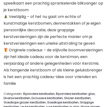
speelkaart een prachtig sprankelende blikvanger op
je kerstboom
Veelzijdig – of het nu gaat om echte of
kunstmatige kerstbomen, dennentakken of je eigen
persoonlijke decoratie, deze grappige
kerstversieringen zijn de perfecte manier om je
kerstversieringen een unieke uitstraling te geven
Originele cadeaus – de stijlvolle boomversieringen
zijn het ideale cadeau voor de kerstman, een
verjaardag of andere gelegenheden vóór Kerstmis.
Als hangende kerstboom of als kleine geluksbrenger
is het een prachtig cadeau-idee voor vrienden en
familie
Categorieën:
Bijzondere kerstballen
,
Bijzondere kerstballen glas
,
Diverse kerstballen
,
Exclusieve kerstballen
,
Glazen kerstballen
,
Goedkope glazen kerstballen
,
Goedkope kerstballen
,
Grappige
kerstballen
,
Leuke kerstballen
,
Luxe kerstballen in glas
,
Mooie glazen