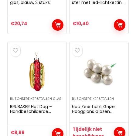
glas, blauw, 2 stuks
ster met led-lichtketting
om op te hangen,
inclusief batterijen, ter
decoratie en sfeervolle
verlichting, ca. 8 x 9 x 3
€
20,74
€
10,40
cm groot.
BIJZONDERE KERSTBALLEN GLAS
BIJZONDERE KERSTBALLEN
BRUBAKER Hot Dog –
6pc Zeer Licht Grijze
Handbeschilderde
Hoogglans Glazen
Kerstbal van Glas –
Kerstbal Picks Ø20mm,
Mondgeblazen
Kunst aan de Muur, Kerst
Kerstboomversieringen
Decoratie, Kerst
Tijdelijk niet
Figuren Grappige
Boerderij, Kunst Kerst,
€
8,99
Decoratieve Hangers
Kerst Decoraties