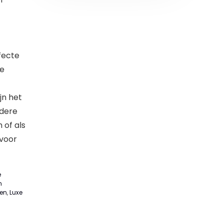
fecte
te
jn het
ndere
 of als
 voor
e
n
len
,
Luxe