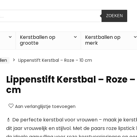
ZOEKEN
Kerstballen op
Kerstballen op
grootte
merk
llen
Lippenstift Kerstbal – Roze – 10 cm
Lippenstift Kerstbal – Roze –
cm
Aan verlanglijstje toevoegen
💄 De perfecte kerstbal voor vrouwen – maak je ker
dit jaar vrouwelijk en stijlvol. Met de paars roze lipstick
de ideale aanvulling voor roze kerstversieringen en ee