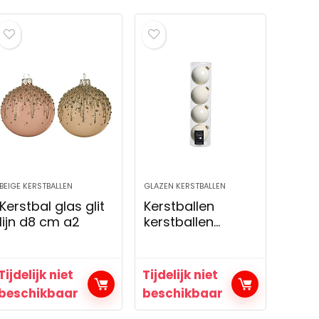
BEIGE KERSTBALLEN
GLAZEN KERSTBALLEN
Kerstbal glas glit
Kerstballen
lijn d8 cm a2
kerstballen
glazen ballen uni
glanzend mat
wolwit, Ø: 100mm
Tijdelijk niet
Tijdelijk niet
beschikbaar
beschikbaar