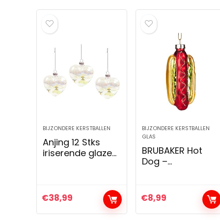
BIJZONDERE KERSTBALLEN
BIJZONDERE KERSTBALLEN
GLAS
Anjing 12 Stks
BRUBAKER Hot
iriserende glazen
Dog –
hart ornamenten
Handbeschilderd
vulbare
e Kerstbal van
kerstballen voor
Glas –
Kerstmis
€
38,99
€
8,99
Mondgeblazen
Kerstboomversier