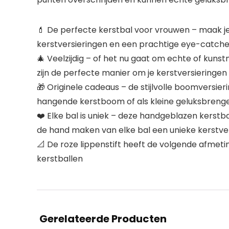
💄 De perfecte kerstbal voor vrouwen – maak je k
kerstversieringen en een prachtige eye-catche
🎄 Veelzijdig – of het nu gaat om echte of kuns
zijn de perfecte manier om je kerstversieringen 
🎁 Originele cadeaus – de stijlvolle boomversie
hangende kerstboom of als kleine geluksbrenger
❤️ Elke bal is uniek – deze handgeblazen kerstb
de hand maken van elke bal een unieke kerstver
📐 De roze lippenstift heeft de volgende afmeti
kerstballen
Gerelateerde Producten