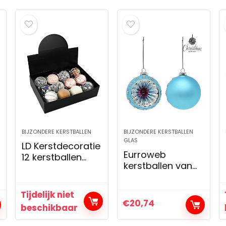
BIJZONDERE KERSTBALLEN
BIJZONDERE KERSTBALLEN
GLAS
LD Kerstdecoratie
Eurroweb
12 kerstballen
kerstballen van
kerstboom
glas, blauw, 2
kerstballen
stuks
Kerstmis glas
Tijdelijk niet
boom decoratie
€
20,74
beschikbaar
set (levertijd is 3-
7 dagen)