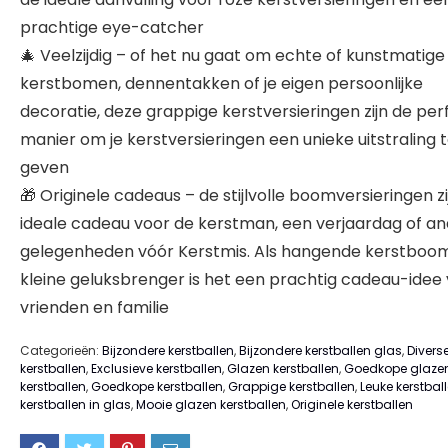
prachtige eye-catcher
🎄 Veelzijdig – of het nu gaat om echte of kunstmatige
kerstbomen, dennentakken of je eigen persoonlijke
decoratie, deze grappige kerstversieringen zijn de per
manier om je kerstversieringen een unieke uitstraling 
geven
🎁 Originele cadeaus – de stijlvolle boomversieringen zi
ideale cadeau voor de kerstman, een verjaardag of a
gelegenheden vóór Kerstmis. Als hangende kerstboom
kleine geluksbrenger is het een prachtig cadeau-idee
vrienden en familie
Categorieën:
Bijzondere kerstballen
,
Bijzondere kerstballen glas
,
Divers
kerstballen
,
Exclusieve kerstballen
,
Glazen kerstballen
,
Goedkope glaze
kerstballen
,
Goedkope kerstballen
,
Grappige kerstballen
,
Leuke kerstbal
kerstballen in glas
,
Mooie glazen kerstballen
,
Originele kerstballen