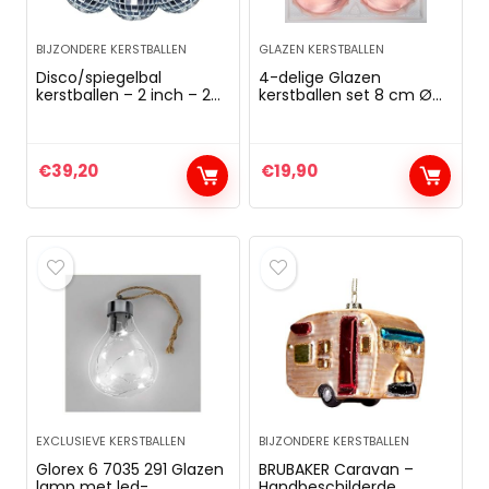
BIJZONDERE KERSTBALLEN
GLAZEN KERSTBALLEN
Disco/spiegelbal
4-delige Glazen
kerstballen – 2 inch – 24
kerstballen set 8 cm Ø
stuks
in”Ice Roze Zilver” regen
– kerstballen –
kerstversiering –
kerstboomversiering 8
€
39,20
€
19,90
cm diameter
EXCLUSIEVE KERSTBALLEN
BIJZONDERE KERSTBALLEN
Glorex 6 7035 291 Glazen
BRUBAKER Caravan –
lamp met led-
Handbeschilderde