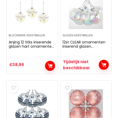
BIJZONDERE KERSTBALLEN
GLAZEN KERSTBALLEN
Anjing 12 Stks iriserende
12st CLEAR ornamenten
glazen hart ornamenten
iriserend glazen
vulbare kerstballen voor
kerstballen decoraties 6
Kerstmis
cm
Tijdelijk niet
€
38,99
beschikbaar